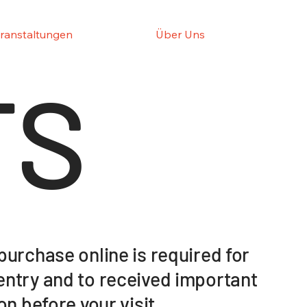
ranstaltungen
Über Uns
TS
urchase online is required for
ntry and to received important
on before your visit.