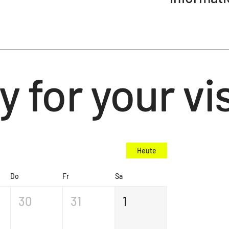
y for your vis
Heute
Do
Fr
Sa
30
31
1