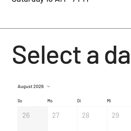
Select a da
August 2026
So
Mo
Di
Mi
26
27
28
29