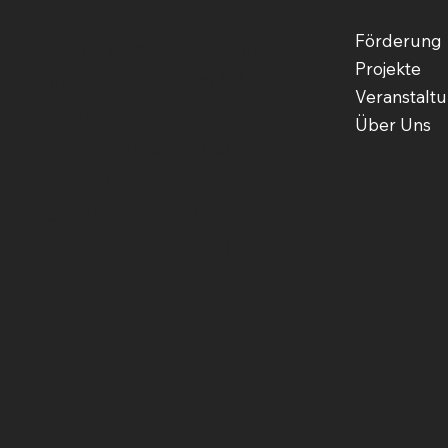
Förderung
Ingrid Bischoff Stiftung
Projekte
Kurfürstendamm 66,
Veranstalt
10707 Berlin
Über Uns
E-Mail:
office@bischoff-
stiftung.de
Tel.: 030 8937 2177
Vorstand: Marian Hensky