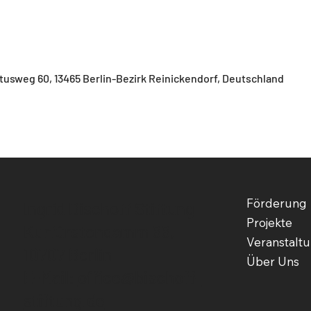
usweg 60, 13465 Berlin-Bezirk Reinickendorf, Deutschland
Förderung
Ingrid Bischoff Stiftung
Projekte
Kurfürstendamm 66,
Veranstalt
10707 Berlin
Über Uns
E-Mail:
office@bischoff-
stiftung.de