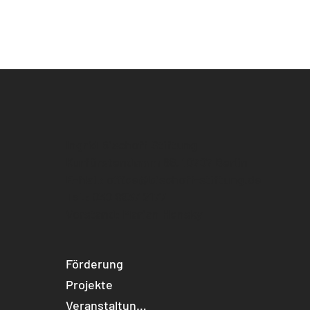
Ingrid Bischoff Stiftung
Kurfürstendamm 66, 10707 Berlin
E-Mail:
office@bischoff-stiftung.de
Tel.: 030 8937 2177
Vorstand: Marian Hensky
Förderung
Projekte
Veranstaltungen